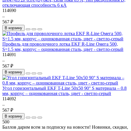
отключающая способность 6 кА
114690
..
567 ₽
В корзину
Профиль для проволочного лотка EKF R-Line Омега 500,
S=1.5 мм, корпус – оцинкованная сталь, цвет - светло-серый
114691
..
567 ₽
В корзину
Угол горизонтальный EKF T-Line 50х50 90° S материала – 0.8
мм, корпус – оцинкованная сталь, цвет - светло-серый
114692
..
567 ₽
В корзину
500
Баллов дарим всем за подписку на новости! Новинки, скидки,