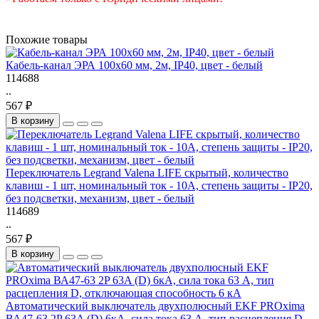
Похожие товары
Кабель-канал ЭРА 100x60 мм, 2м, IP40, цвет - белый
114688
..
567 ₽
В корзину
Переключатель Legrand Valena LIFE скрытый, количество
клавиш - 1 шт, номинальный ток - 10А, степень защиты - IP20,
без подсветки, механизм, цвет - белый
114689
..
567 ₽
В корзину
Автоматический выключатель двухполюсный EKF PROxima
ВА47-63 2P 63A (D) 6кА, сила тока 63 A, тип расцепления D,