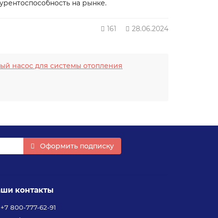
урентоспособность на рынке.
161
28.06.2024
ый насос для системы отопления
Оформить подписку
ши контакты
+7 800-777-62-91