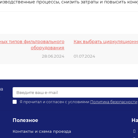
зводственные процессы, снизить затраты и повысить конк
ных типов фильтровального
Как выбрать циркуляционн
оборудования
28.06.2024
01.07.2024
на
.
Я прочитал и согласен с условиями
Политика безопасности
Полезное
На
Контакты и схема проезда