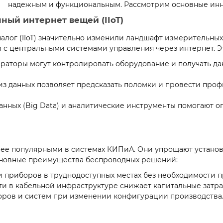
надежным и функциональным. Рассмотрим основные инно
нный интернет вещей (IIoT)
алог (IIoT) значительно изменили ландшафт измерительных
 с центральными системами управления через интернет. Э
ераторы могут контролировать оборудование и получать д
лиз данных позволяет предсказать поломки и провести про
анных (Big Data) и аналитические инструменты помогают 
лее популярными в системах КИПиА. Они упрощают установ
Основные преимущества беспроводных решений:
и приборов в труднодоступных местах без необходимости 
ти в кабельной инфраструктуре снижает капитальные затра
оров и систем при изменении конфигурации производства