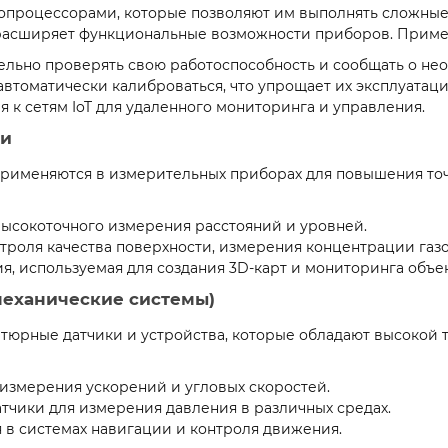
процессорами, которые позволяют им выполнять сложные
 расширяет функциональные возможности приборов. Приме
тельно проверять свою работоспособность и сообщать о н
автоматически калиброваться, что упрощает их эксплуатаци
 к сетям IoT для удаленного мониторинга и управления.
ии
 применяются в измерительных приборах для повышения т
 высокоточного измерения расстояний и уровней.
троля качества поверхности, измерения концентрации газов
ия, используемая для создания 3D-карт и мониторинга объе
механические системы)
тюрные датчики и устройства, которые обладают высокой
 измерения ускорений и угловых скоростей.
атчики для измерения давления в различных средах.
 в системах навигации и контроля движения.