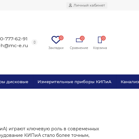
Личный кабинет
0-777-62-91
0
0
0
eh@mc-e.ru
ры дисковые
Измерительные приборы КИПиА
Канали
иА) играют ключевую роль в современных
рудование КИПиА стало более точным,