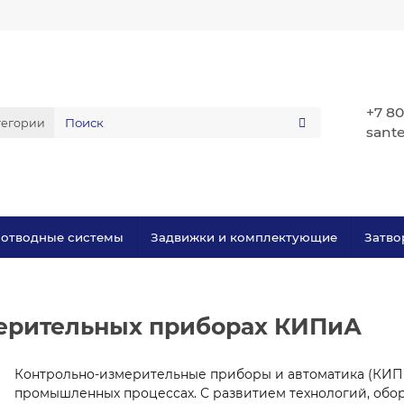
+7 80
тегории
sant
оотводные системы
Задвижки и комплектующие
Затво
мерительных приборах КИПиА
Контрольно-измерительные приборы и автоматика (КИП
промышленных процессах. С развитием технологий, обо