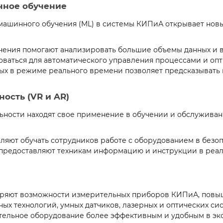
нное обучение
 машинного обучения (ML) в системы КИПиА открывает нов
чения помогают анализировать большие объемы данных и 
зоваться для автоматического управления процессами и о
ных в режиме реального времени позволяет предсказывать
ность (VR и AR)
льности находят свое применение в обучении и обслужив
оляют обучать сотрудников работе с оборудованием в безо
 предоставляют техникам информацию и инструкции в реал
ряют возможности измерительных приборов КИПиА, повыша
ых технологий, умных датчиков, лазерных и оптических си
тельное оборудование более эффективным и удобным в экс