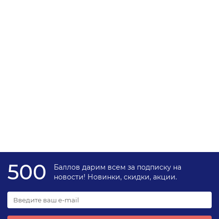
Теплосчетчик тахометрический Valtec VHM-T Dn-20 PN-
16 резьбовой, квартирный, пропускная способность 2,5
м3/час, установка обратная, интерфейс RS-485
172540
7088 ₽
В корзину
500
Баллов дарим всем за подписку на
новости! Новинки, скидки, акции.