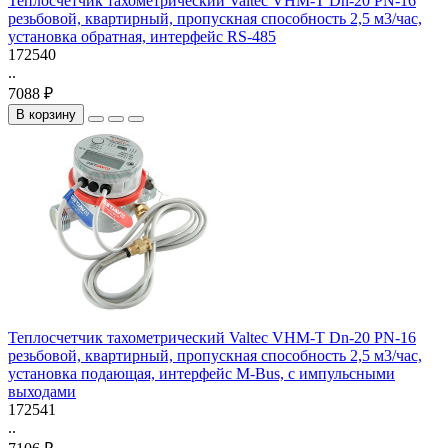
Теплосчетчик тахометрический Valtec VHM-T Dn-20 PN-16
резьбовой, квартирный, пропускная способность 2,5 м3/час,
установка обратная, интерфейс RS-485
172540
..
7088 ₽
В корзину
Теплосчетчик тахометрический Valtec VHM-T Dn-20 PN-16
резьбовой, квартирный, пропускная способность 2,5 м3/час,
установка подающая, интерфейс M-Bus, с импульсными
выходами
172541
..