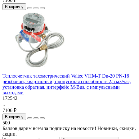
7106 ₽
В корзину
Теплосчетчик тахометрический Valtec VHM-T Dn-20 PN-16
резьбовой, квартирный, пропускная способность 2,5 м3/час,
установка обратная, интерфейс M-Bus, с импульсными
выходами
172542
..
7106 ₽
В корзину
500
Баллов дарим всем за подписку на новости! Новинки, скидки,
акции.