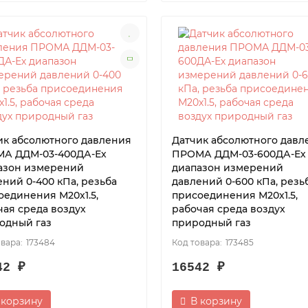
ик абсолютного давления
Датчик абсолютного давл
А ДДМ-03-400ДА-Ех
ПРОМА ДДМ-03-600ДА-Ех
азон измерений
диапазон измерений
ений 0-400 кПа, резьба
давлений 0-600 кПа, резь
оединения М20х1.5,
присоединения М20х1.5,
чая среда воздух
рабочая среда воздух
одный газ
природный газ
173484
173485
42 ₽
16542 ₽
 корзину
В корзину