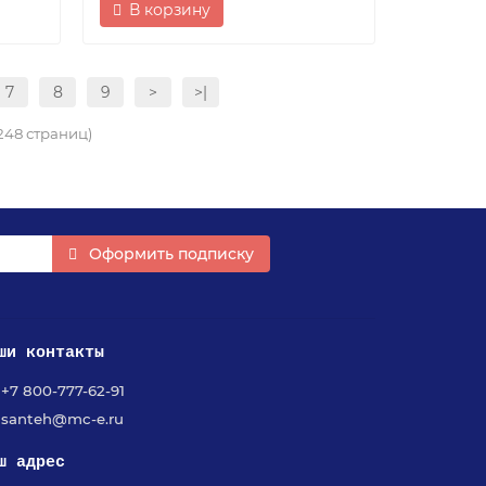
В корзину
7
8
9
>
>|
 248 страниц)
Оформить подписку
ши контакты
+7 800-777-62-91
santeh@mc-e.ru
ш адрес