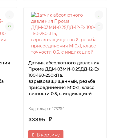
ения
Датчик абсолютного давления
Прома ДДМ-03МИ-0,25ДД-12-Ех
100-160-250кПа,
ба
взрывозащищенный, резьба
присоединения М10х1, класс
точности 0.5, с индикацией
173754
33395 ₽
В корзину