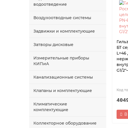
водоотведение
Воздухоотводные системы
Задвижки и комплектующие
Гиль
Затворы дисковые
БТ с
L=46 
Измерительные приборы
нерж
КИПиА
внут
G1/2″
Канализационные системы
Клапаны и комплектующие
404
Климатические
комплектующие
В
Коллекторное оборудование