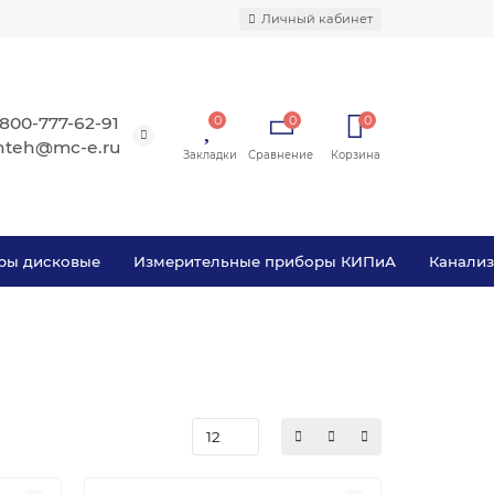
Личный кабинет
 800-777-62-91
0
0
0
nteh@mc-e.ru
ры дисковые
Измерительные приборы КИПиА
Канали