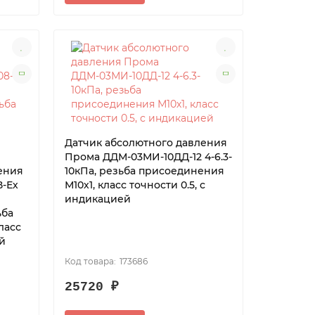
Датчик абсолютного давления
Прома ДДМ-03МИ-10ДД-12 4-6.3-
ения
10кПа, резьба присоединения
-Ех
М10х1, класс точности 0.5, с
индикацией
ьба
ласс
ей
173686
25720 ₽