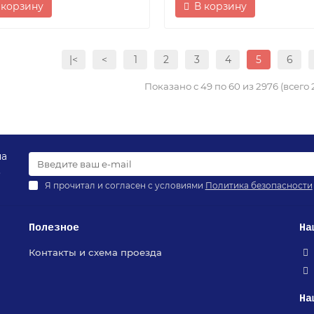
 корзину
В корзину
|<
<
1
2
3
4
5
6
Показано с 49 по 60 из 2976 (всего
на
.
Я прочитал и согласен с условиями
Политика безопасности
Полезное
На
Контакты и схема проезда
На