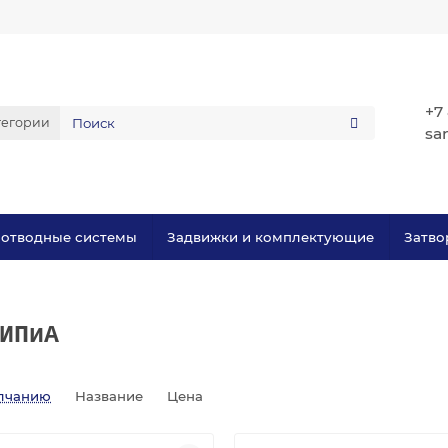
+7
тегории
sa
оотводные системы
Задвижки и комплектующие
Затво
ИПиА
лчанию
Название
Цена