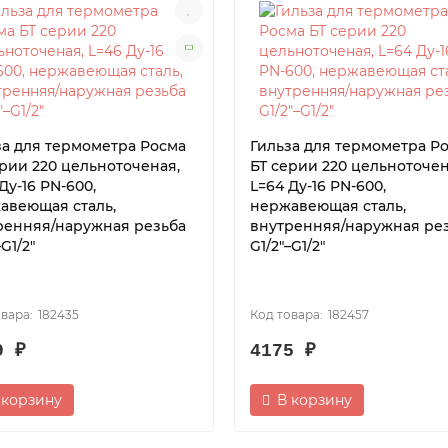
за для термометра Росма
Гильза для термометра Р
ерии 220 цельноточеная,
БТ серии 220 цельноточен
Ду-16 PN-600,
L=64 Ду-16 PN-600,
авеющая сталь,
нержавеющая сталь,
ренняя/наружная резьба
внутренняя/наружная ре
–G1/2″
G1/2″–G1/2″
182435
182457
9 ₽
4175 ₽
 корзину
В корзину