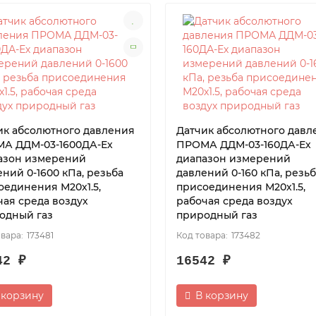
ик абсолютного давления
Датчик абсолютного давл
А ДДМ-03-1600ДА-Ех
ПРОМА ДДМ-03-160ДА-Ех
азон измерений
диапазон измерений
ний 0-1600 кПа, резьба
давлений 0-160 кПа, резь
оединения М20х1.5,
присоединения М20х1.5,
чая среда воздух
рабочая среда воздух
одный газ
природный газ
173481
173482
42 ₽
16542 ₽
 корзину
В корзину