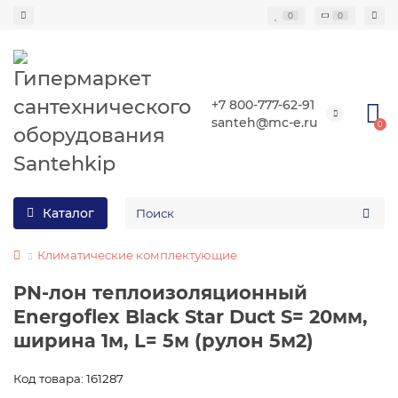
0
0
+7 800-777-62-91
santeh@mc-e.ru
0
Каталог
Климатические комплектующие
PN-лон теплоизоляционный
Energoflex Black Star Duct S= 20мм,
ширина 1м, L= 5м (рулон 5м2)
Код товара: 161287