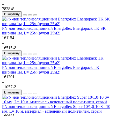
..
7828 ₽
В корзину
PN-лон теплоизоляционный Energoflex Energopack TK SK
ширина 1м, L= 25м (рулон 25м2)
161154
..
16515 ₽
В корзину
PN-лон теплоизоляционный Energoflex Energopack TK
ширина 1м, L= 25м (рулон 25м2)
161201
..
11057 ₽
В корзину
PN-лон теплоизоляционный Energoflex Super 10/1,0-10 S= 10
мм, L= 10 м, материал - вспененный полиэтилен, серый
160685