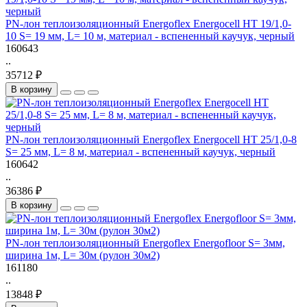
PN-лон теплоизоляционный Energoflex Energocell HT 19/1,0-
10 S= 19 мм, L= 10 м, материал - вспененный каучук, черный
160643
..
35712 ₽
В корзину
PN-лон теплоизоляционный Energoflex Energocell HT 25/1,0-8
S= 25 мм, L= 8 м, материал - вспененный каучук, черный
160642
..
36386 ₽
В корзину
PN-лон теплоизоляционный Energoflex Energofloor S= 3мм,
ширина 1м, L= 30м (рулон 30м2)
161180
..
13848 ₽