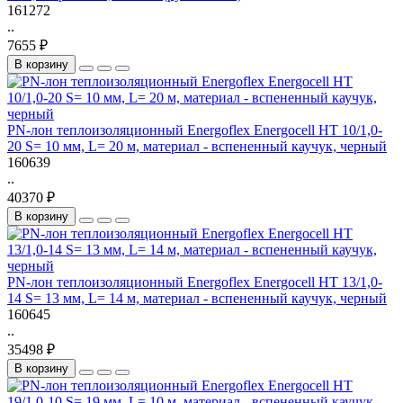
161272
..
7655 ₽
В корзину
PN-лон теплоизоляционный Energoflex Energocell HT 10/1,0-
20 S= 10 мм, L= 20 м, материал - вспененный каучук, черный
160639
..
40370 ₽
В корзину
PN-лон теплоизоляционный Energoflex Energocell HT 13/1,0-
14 S= 13 мм, L= 14 м, материал - вспененный каучук, черный
160645
..
35498 ₽
В корзину