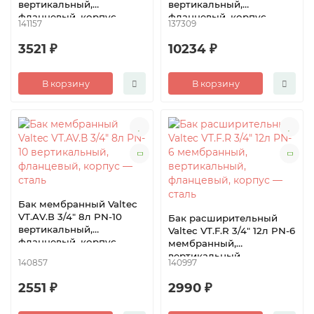
вертикальный,
вертикальный,
фланцевый, корпус —
фланцевый, корпус —
141157
137309
сталь
сталь
3521 ₽
10234 ₽
В корзину
В корзину
Бак мембранный Valtec
VТ.AV.В 3/4″ 8л PN-10
Бак расширительный
вертикальный,
Valtec VT.F.R 3/4″ 12л PN-6
фланцевый, корпус —
мембранный,
сталь
вертикальный,
140857
140997
фланцевый, корпус —
сталь
2551 ₽
2990 ₽