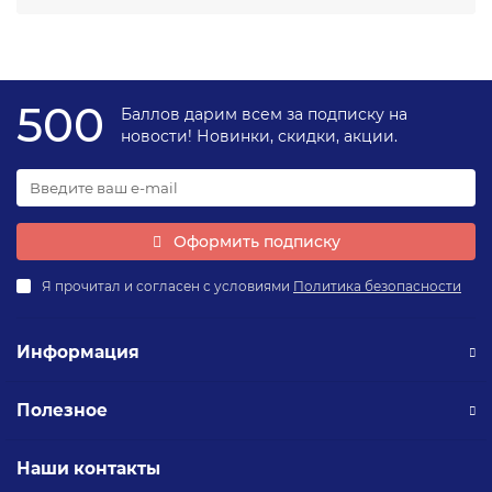
отвечающего всем требованиям и стандартам.
Важность правильного выбора
отопительного оборудования
Правильный выбор отопительного оборудования важен
500
Баллов дарим всем за подписку на
по нескольким причинам:
новости! Новинки, скидки, акции.
Энергоэффективность
: Современные
отопительные системы позволяют значительно
снизить энергопотребление, что ведет к
уменьшению эксплуатационных расходов.
Комфорт и уют
: Качественное оборудование
Оформить подписку
обеспечивает равномерное распределение тепла
по всему помещению, создавая комфортные
Я прочитал и согласен с условиями
Политика безопасности
условия.
Надежность и долговечность
: Использование
надежного оборудования гарантирует
Информация
долговечность системы и минимальные затраты
на ремонт и обслуживание.
Экологическая безопасность
: Современные
Полезное
отопительные системы минимизируют выбросы
вредных веществ в атмосферу, что важно для
охраны окружающей среды.
Наши контакты