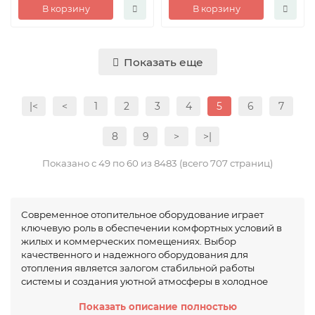
В корзину
В корзину
Показать еще
|<
<
1
2
3
4
5
6
7
8
9
>
>|
Показано с 49 по 60 из 8483 (всего 707 страниц)
Современное отопительное оборудование играет
ключевую роль в обеспечении комфортных условий в
жилых и коммерческих помещениях. Выбор
качественного и надежного оборудования для
отопления является залогом стабильной работы
системы и создания уютной атмосферы в холодное
время года. Интернет-магазин santehkip.ru предлагает
Показать описание полностью
широкий ассортимент отопительного оборудования,