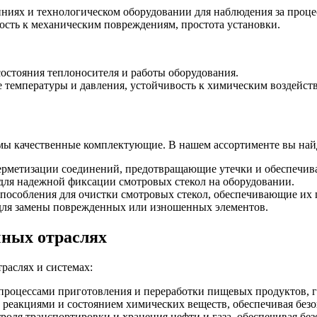
иниях и технологическом оборудовании для наблюдения за проце
вость к механическим повреждениям, простота установки.
остояния теплоносителя и работы оборудования.
 температуры и давления, устойчивость к химическим воздейст
мы качественные комплектующие. В нашем ассортименте вы най
герметизации соединений, предотвращающие утечки и обеспечи
 для надежной фиксации смотровых стекол на оборудовании.
способления для очистки смотровых стекол, обеспечивающие их 
 для замены поврежденных или изношенных элементов.
чных отраслях
раслях и системах:
 процессами приготовления и переработки пищевых продуктов, га
а реакциями и состоянием химических веществ, обеспечивая безо
троля транспортировки и хранения нефти и газа, обеспечивая бе