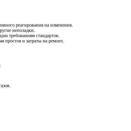
тивного реагирования на изменения.
другие неполадки.
кции требованиям стандартов.
я простоя и затраты на ремонт.
:
азов.