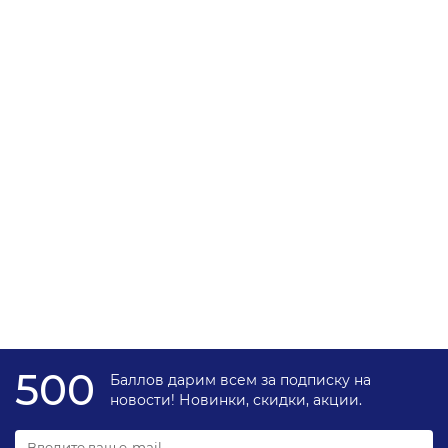
Привод термостата BROEN V.2.05 3/4″ ДУ-20 0-60°С
стержневой для регулирующих клапанов
122492
43133 ₽
В корзину
500
Баллов дарим всем за подписку на
новости! Новинки, скидки, акции.