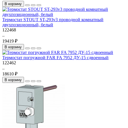
В корзину
Термостат STOUT ST-293v3 проводной комнатный
двухпозиционный, белый
122468
..
19419 ₽
В корзину
Термостат погружной FAR FA 7952 ДУ-15 сдвоенный
122462
..
18610 ₽
В корзину