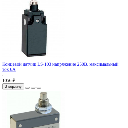
Концевой датчик LS-103 напряжение 250В, максимальный
ток 6А
..
1056 ₽
В корзину