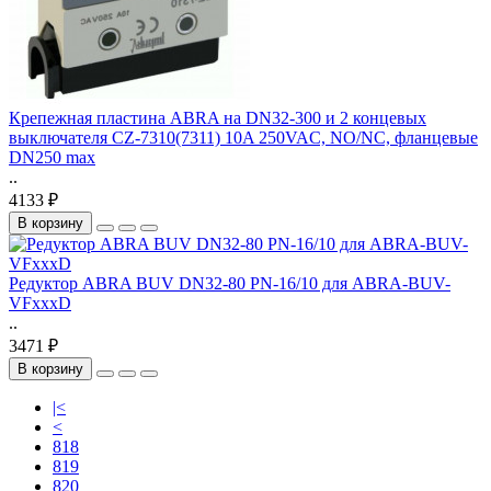
Крепежная пластина ABRA на DN32-300 и 2 концевых
выключателя CZ-7310(7311) 10A 250VAC, NO/NC, фланцевые
DN250 max
..
4133 ₽
В корзину
Редуктор ABRA BUV DN32-80 PN-16/10 для ABRA-BUV-
VFxxxD
..
3471 ₽
В корзину
|<
<
818
819
820